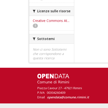
Licenze sulle risorse
Creative Commons At...
1
Sottotemi
Non ci sono Sottotemi
che corrispondono a
questa ricerca
Piazza Cavour 27 - 47921 Rimini
P.IVA 00304260409
Email
opendata@comune.rimini.it