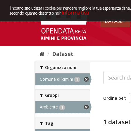
Il nostro sito utilizza i cookie per rendere migliore la tua esperienza di na
Informativa
secondo quanto descritto nell'
DATASET
Dataset
Organizzazioni
Comune di Rimini
1
Gruppi
Ordina per
Ambiente
1
1 dataset
Tag