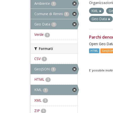
Organizzazioni
Ambiente
1
KML
G
Comune di Rimini
1
Geo Data
Geo Data
1
Verde
1
Parchi deno
Open Geo Data
Formati
HTML
GeoJSO
CSV
1
GeoJSON
1
E' possibile inol
HTML
1
KML
1
XML
1
ZIP
1