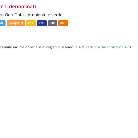
rchi denominati
n Geo Data - Ambiente e verde
ML
GeoJSON
CSV
KML
ZIP
XML
ossibile inoltre accedere al registro usando le
API
(vedi
Documentazione API
).