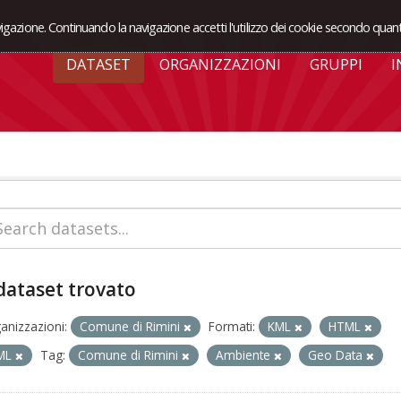
avigazione. Continuando la navigazione accetti l'utilizzo dei cookie secondo quant
DATASET
ORGANIZZAZIONI
GRUPPI
I
dataset trovato
anizzazioni:
Comune di Rimini
Formati:
KML
HTML
ML
Tag:
Comune di Rimini
Ambiente
Geo Data