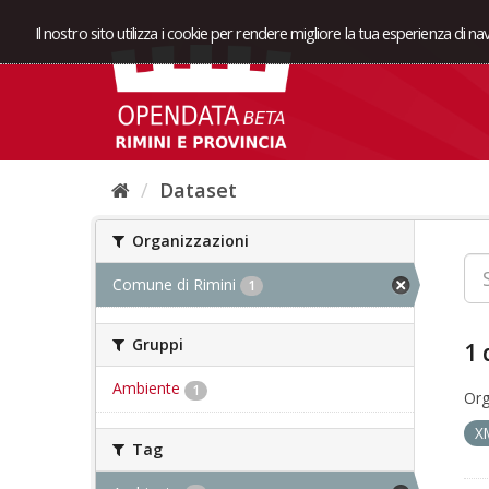
Il nostro sito utilizza i cookie per rendere migliore la tua esperienza di n
Dataset
Organizzazioni
Comune di Rimini
1
Gruppi
1 
Ambiente
1
Org
X
Tag