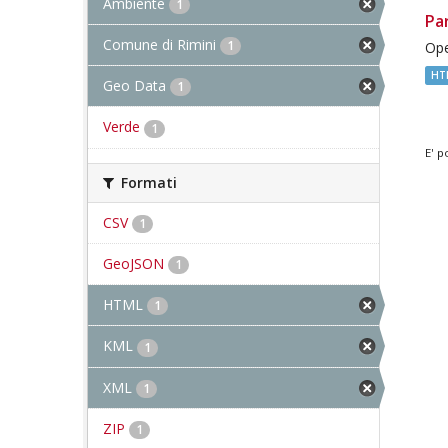
Ambiente
1
Pa
Comune di Rimini
1
Ope
HT
Geo Data
1
Verde
1
E' p
Formati
CSV
1
GeoJSON
1
HTML
1
KML
1
XML
1
ZIP
1