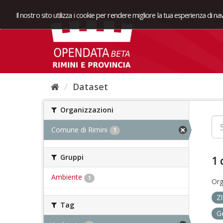
Il nostro sito utilizza i cookie per rendere migliore la tua esperienza di n
Dataset
Organizzazioni
Comune di Rimini
1
Gruppi
1 
Ambiente
1
Org
Z
Tag
G