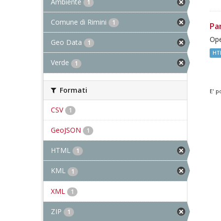
Ambiente
1
Comune di Rimini
1
Pa
Ope
Geo Data
1
HT
Verde
1
Formati
E' p
CSV
1
GeoJSON
1
HTML
1
KML
1
XML
1
ZIP
1