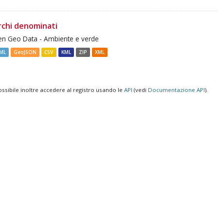
rchi denominati
n Geo Data - Ambiente e verde
ML
GeoJSON
CSV
KML
ZIP
XML
ossibile inoltre accedere al registro usando le
API
(vedi
Documentazione API
).