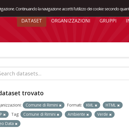
avigazione. Continuando la navigazione accetti l'utilizzo dei cookie secondo quant
DATASET
ORGANIZZAZIONI
GRUPPI
I
dataset trovato
anizzazioni:
Comune di Rimini
Formati:
KML
HTML
IP
Tag:
Comune di Rimini
Ambiente
Verde
eo Data