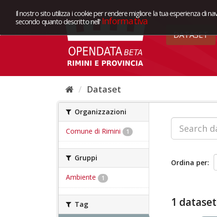
Il nostro sito utilizza i cookie per rendere migliore la tua esperienza di na
Informativa
secondo quanto descritto nell'
DATASET
Dataset
Organizzazioni
Comune di Rimini
1
Gruppi
Ordina per
Ambiente
1
1 dataset
Tag