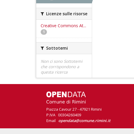
Licenze sulle risorse
Creative Commons At...
1
Sottotemi
Non ci sono Sottotemi
che corrispondono a
questa ricerca
Piazza Cavour 27 - 47921 Rimini
P.IVA 00304260409
Email
opendata@comune.rimini.it