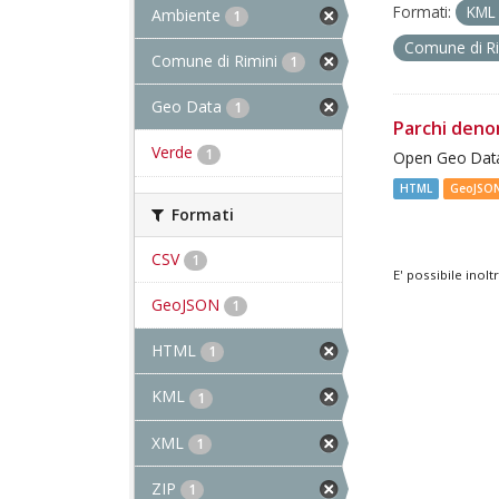
Formati:
KM
Ambiente
1
Comune di R
Comune di Rimini
1
Geo Data
1
Parchi deno
Verde
1
Open Geo Data
HTML
GeoJSO
Formati
CSV
1
E' possibile inol
GeoJSON
1
HTML
1
KML
1
XML
1
ZIP
1