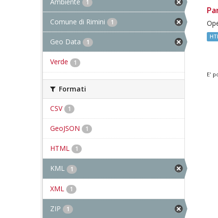
Ambiente
1
Pa
Comune di Rimini
1
Ope
HT
Geo Data
1
Verde
1
E' p
Formati
CSV
1
GeoJSON
1
HTML
1
KML
1
XML
1
ZIP
1