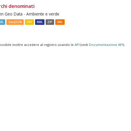
rchi denominati
n Geo Data - Ambiente e verde
ML
GeoJSON
CSV
KML
ZIP
XML
ossibile inoltre accedere al registro usando le
API
(vedi
Documentazione API
).