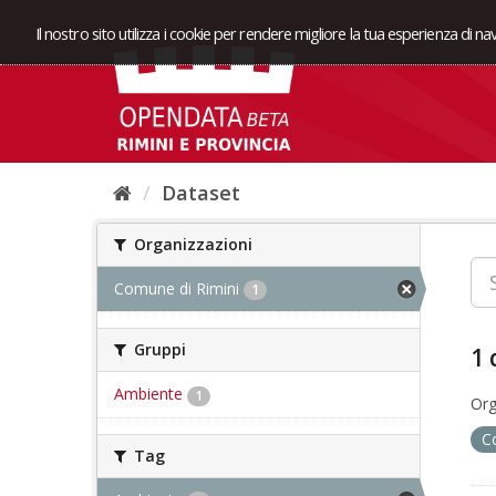
Il nostro sito utilizza i cookie per rendere migliore la tua esperienza di n
Dataset
Organizzazioni
Comune di Rimini
1
Gruppi
1 
Ambiente
1
Org
C
Tag