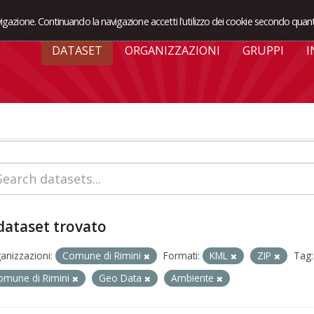
avigazione. Continuando la navigazione accetti l'utilizzo dei cookie secondo quant
DATASET
ORGANIZZAZIONI
GRUPPI
I
dataset trovato
anizzazioni:
Comune di Rimini
Formati:
KML
ZIP
Tag:
omune di Rimini
Geo Data
Ambiente