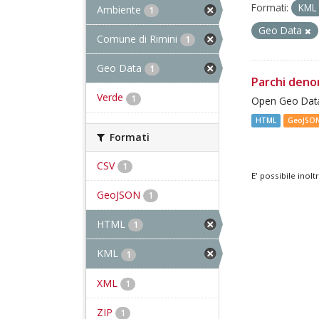
Formati:
KM
Ambiente
1
Geo Data
Comune di Rimini
1
Geo Data
1
Parchi deno
Verde
1
Open Geo Data
HTML
GeoJSO
Formati
CSV
1
E' possibile inol
GeoJSON
1
HTML
1
KML
1
XML
1
ZIP
1