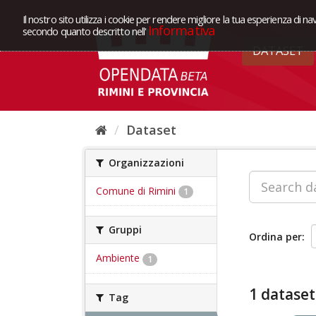
Il nostro sito utilizza i cookie per rendere migliore la tua esperienza di na
Informativa
secondo quanto descritto nell'
DATASET
Dataset
Organizzazioni
Comune di Rimini
1
Gruppi
Ordina per
Ambiente
1
1 dataset
Tag