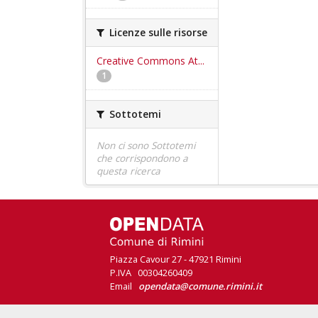
Licenze sulle risorse
Creative Commons At...
1
Sottotemi
Non ci sono Sottotemi
che corrispondono a
questa ricerca
Piazza Cavour 27 - 47921 Rimini
P.IVA 00304260409
Email
opendata@comune.rimini.it