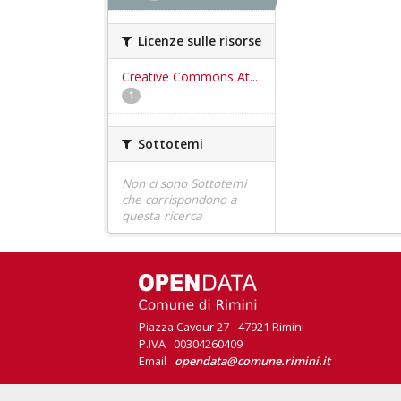
Licenze sulle risorse
Creative Commons At...
1
Sottotemi
Non ci sono Sottotemi
che corrispondono a
questa ricerca
Piazza Cavour 27 - 47921 Rimini
P.IVA 00304260409
Email
opendata@comune.rimini.it