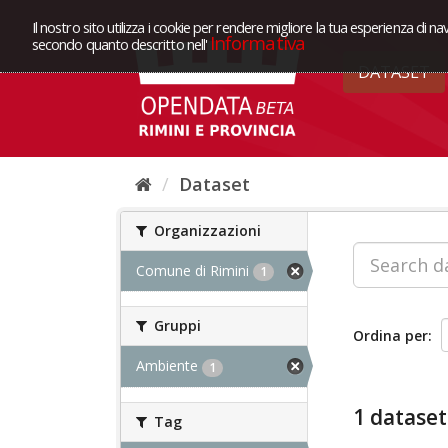
Il nostro sito utilizza i cookie per rendere migliore la tua esperienza di na
Informativa
secondo quanto descritto nell'
DATASET
Dataset
Organizzazioni
Comune di Rimini
1
Gruppi
Ordina per
Ambiente
1
1 dataset
Tag