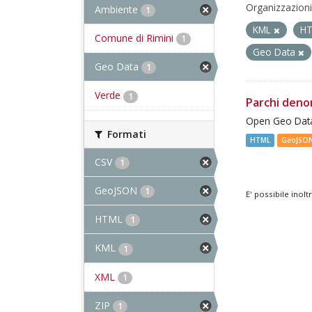
Organizzazioni
Ambiente
1
KML
H
Comune di Rimini
1
Geo Data
Geo Data
1
Verde
1
Parchi deno
Open Geo Data
Formati
HTML
GeoJSO
CSV
1
GeoJSON
1
E' possibile inol
HTML
1
KML
1
XML
1
ZIP
1