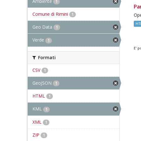
Ambiente
1
Pa
Comune di Rimini
1
Ope
HT
Geo Data
1
Verde
1
E' p
Formati
CSV
1
GeoJSON
1
HTML
1
KML
1
XML
1
ZIP
1