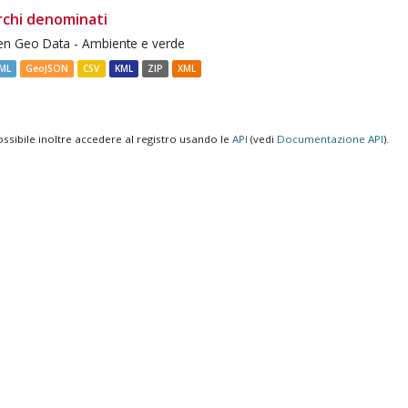
rchi denominati
n Geo Data - Ambiente e verde
ML
GeoJSON
CSV
KML
ZIP
XML
ossibile inoltre accedere al registro usando le
API
(vedi
Documentazione API
).