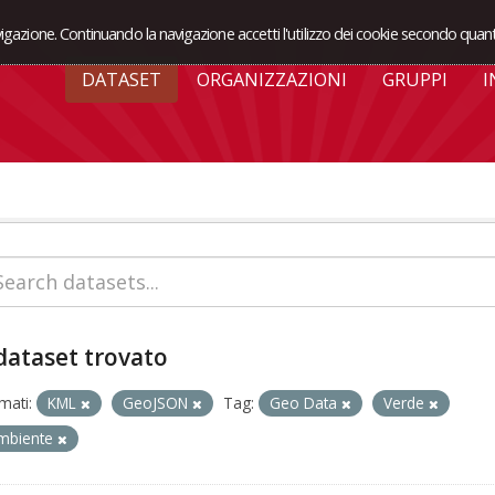
avigazione. Continuando la navigazione accetti l'utilizzo dei cookie secondo quant
DATASET
ORGANIZZAZIONI
GRUPPI
I
dataset trovato
mati:
KML
GeoJSON
Tag:
Geo Data
Verde
mbiente