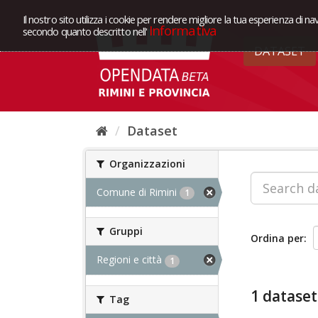
Il nostro sito utilizza i cookie per rendere migliore la tua esperienza di na
Informativa
secondo quanto descritto nell'
DATASET
Dataset
Organizzazioni
Comune di Rimini
1
Gruppi
Ordina per
Regioni e città
1
1 dataset
Tag