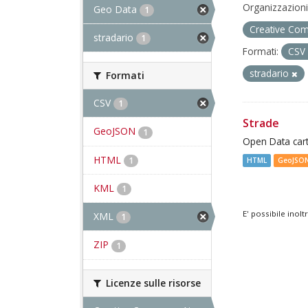
Organizzazioni
Geo Data
1
Creative Com
stradario
1
Formati:
CSV
stradario
Formati
CSV
1
Strade
GeoJSON
1
Open Data cart
HTML
1
HTML
GeoJSO
KML
1
E' possibile inol
XML
1
ZIP
1
Licenze sulle risorse