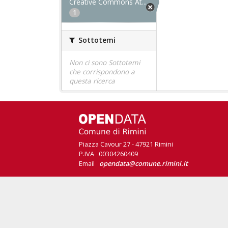
Creative Commons At...
1
Sottotemi
Non ci sono Sottotemi
che corrispondono a
questa ricerca
Piazza Cavour 27 - 47921 Rimini
P.IVA 00304260409
Email
opendata@comune.rimini.it