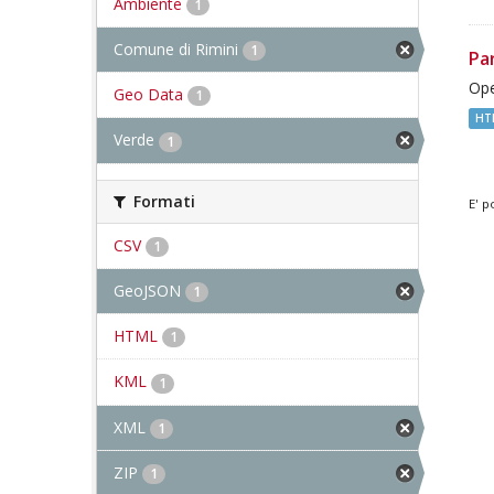
Ambiente
1
Comune di Rimini
1
Pa
Ope
Geo Data
1
HT
Verde
1
Formati
E' p
CSV
1
GeoJSON
1
HTML
1
KML
1
XML
1
ZIP
1