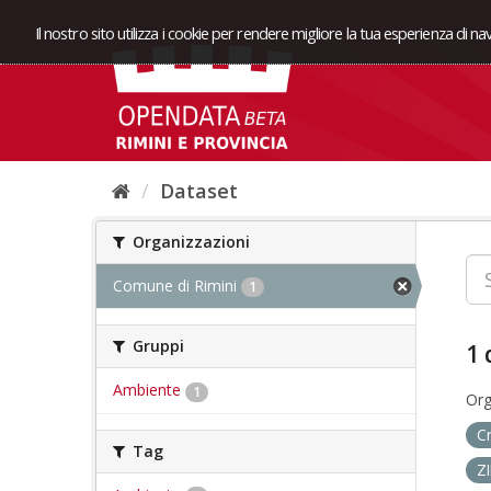
Il nostro sito utilizza i cookie per rendere migliore la tua esperienza di n
Dataset
Organizzazioni
Comune di Rimini
1
Gruppi
1 
Ambiente
1
Org
C
Tag
Z