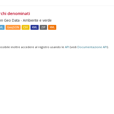
rchi denominati
n Geo Data - Ambiente e verde
ML
GeoJSON
CSV
KML
ZIP
XML
ossibile inoltre accedere al registro usando le
API
(vedi
Documentazione API
).