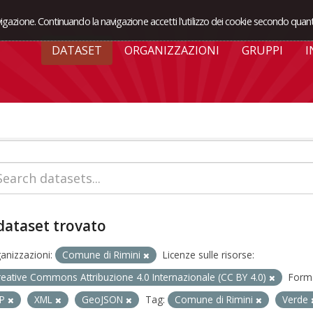
avigazione. Continuando la navigazione accetti l'utilizzo dei cookie secondo quant
DATASET
ORGANIZZAZIONI
GRUPPI
I
dataset trovato
anizzazioni:
Comune di Rimini
Licenze sulle risorse:
reative Commons Attribuzione 4.0 Internazionale (CC BY 4.0)
Forma
IP
XML
GeoJSON
Tag:
Comune di Rimini
Verde