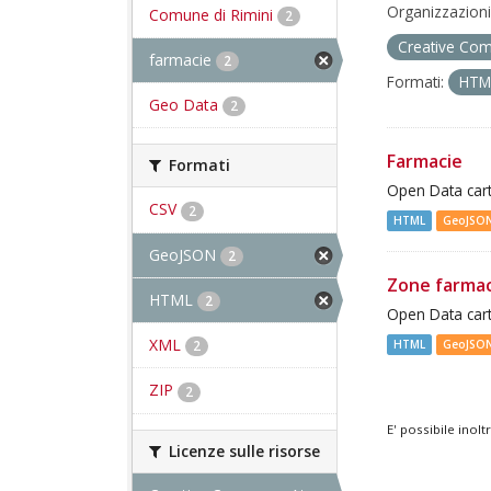
Organizzazioni
Comune di Rimini
2
Creative Com
farmacie
2
Formati:
HT
Geo Data
2
Farmacie
Formati
Open Data cart
CSV
2
HTML
GeoJSO
GeoJSON
2
Zone farma
HTML
2
Open Data cart
XML
HTML
GeoJSO
2
ZIP
2
E' possibile inol
Licenze sulle risorse