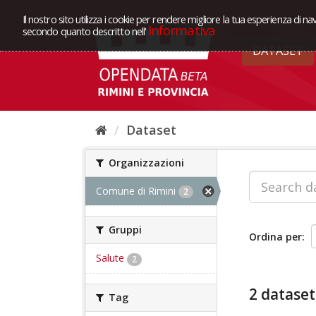
Il nostro sito utilizza i cookie per rendere migliore la tua esperienza di na
Informativa
secondo quanto descritto nell'
DATASET
Dataset
Organizzazioni
Comune di Rimini
2
Gruppi
Ordina per
Salute
2
2 dataset
Tag