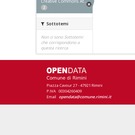
Creative Commons At...
2
Sottotemi
Non ci sono Sottotemi
che corrispondono a
questa ricerca
Piazza Cavour 27 - 47921 Rimini
P.IVA 00304260409
Email
opendata@comune.rimini.it