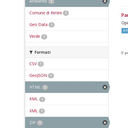
Ambiente
1
Comune di Rimini
1
Pa
Ope
Geo Data
1
HT
Verde
1
Formati
E' p
CSV
1
GeoJSON
1
HTML
1
KML
1
XML
1
ZIP
1