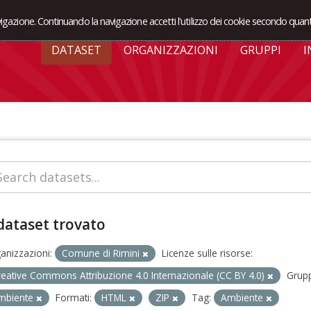
avigazione. Continuando la navigazione accetti l'utilizzo dei cookie secondo quant
DATASET
ORGANIZZAZIONI
GRUPPI
I
dataset trovato
anizzazioni:
Comune di Rimini
Licenze sulle risorse:
reative Commons Attribuzione 4.0 Internazionale (CC BY 4.0)
Grupp
mbiente
Formati:
HTML
ZIP
Tag:
Ambiente