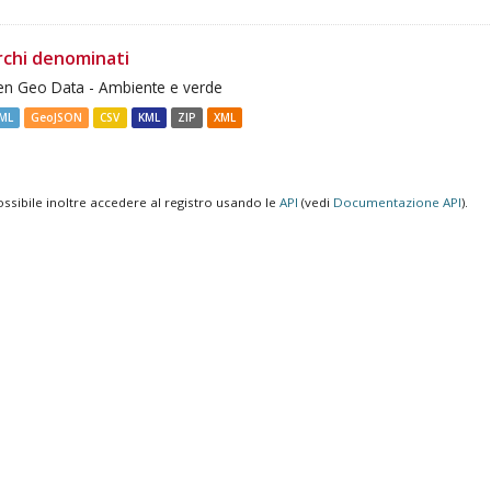
rchi denominati
n Geo Data - Ambiente e verde
ML
GeoJSON
CSV
KML
ZIP
XML
ossibile inoltre accedere al registro usando le
API
(vedi
Documentazione API
).