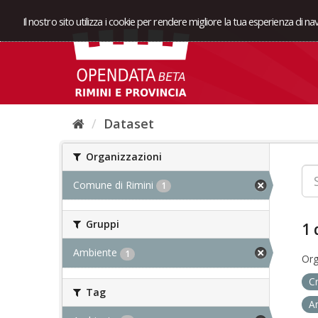
Il nostro sito utilizza i cookie per rendere migliore la tua esperienza di n
Dataset
Organizzazioni
Comune di Rimini
1
Gruppi
1 
Ambiente
1
Org
C
Tag
A