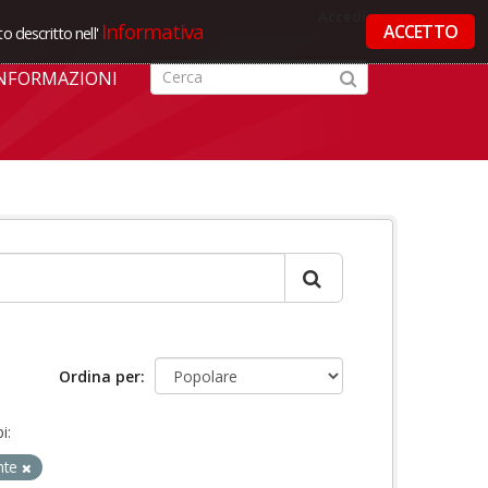
Accedi
Informativa
ACCETTO
o descritto nell'
NFORMAZIONI
Ordina per
i:
nte