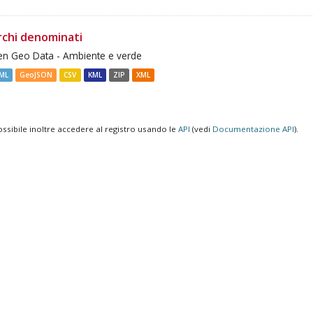
rchi denominati
n Geo Data - Ambiente e verde
ML
GeoJSON
CSV
KML
ZIP
XML
ossibile inoltre accedere al registro usando le
API
(vedi
Documentazione API
).