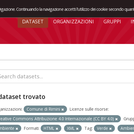
avigazione. Continuando la navigazione accetti l'utilizzo dei cookie secondo quant
DATASET
ORGANIZZAZIONI
GRUPPI
I
dataset trovato
anizzazioni:
Comune di Rimini
Licenze sulle risorse:
reative Commons Attribuzione 4.0 Internazionale (CC BY 4.0)
Grupp
mbiente
Formati:
HTML
XML
Tag:
Verde
Ambie