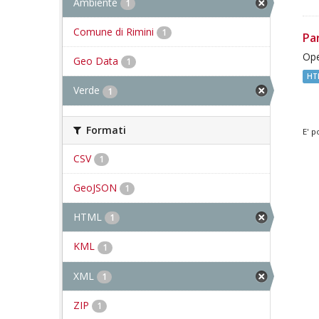
Ambiente
1
Comune di Rimini
1
Pa
Ope
Geo Data
1
HT
Verde
1
Formati
E' p
CSV
1
GeoJSON
1
HTML
1
KML
1
XML
1
ZIP
1