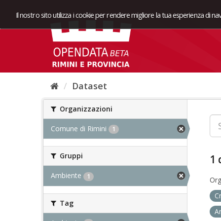
Il nostro sito utilizza i cookie per rendere migliore la tua esperienza di n
Dataset
Organizzazioni
Comune di Rimini
1
Gruppi
1 
Ambiente
1
Org
C
Tag
A