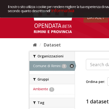
Il nostro sito utilizza i cookie per rendere migliore la tua esperienza di na
Informativa
secondo quanto descritto nell'
DATASET
Dataset
Organizzazioni
Comune di Rimini
1
Gruppi
Ordina per
Ambiente
1
1 dataset
Tag