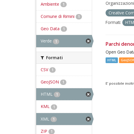
Organizzazioni
Ambiente
1
Creative Com
Comune di Rimini
1
Formati:
HT
Geo Data
1
Verde
1
Parchi deno
Open Geo Data
Formati
HTML
GeoJSO
CSV
1
GeoJSON
1
E' possibile inol
HTML
1
KML
1
XML
1
ZIP
1