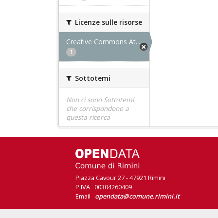
Licenze sulle risorse
Creative Commons At...
1
Sottotemi
Non ci sono Sottotemi
che corrispondono a
questa ricerca
Piazza Cavour 27 - 47921 Rimini
P.IVA 00304260409
Email
opendata@comune.rimini.it