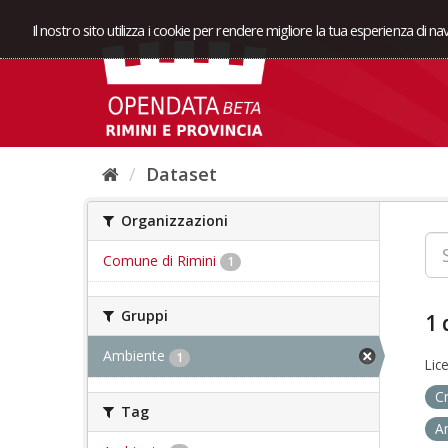
Il nostro sito utilizza i cookie per rendere migliore la tua esperienza di n
Dataset
Organizzazioni
Comune di Rimini
1
Gruppi
1 
Ambiente
1
Lic
C
Tag
A