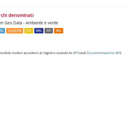
rchi denominati
n Geo Data - Ambiente e verde
ML
GeoJSON
CSV
KML
ZIP
XML
ossibile inoltre accedere al registro usando le
API
(vedi
Documentazione API
).