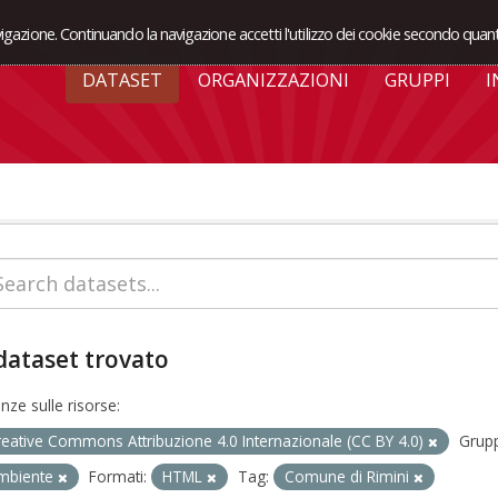
avigazione. Continuando la navigazione accetti l'utilizzo dei cookie secondo quant
DATASET
ORGANIZZAZIONI
GRUPPI
I
dataset trovato
enze sulle risorse:
reative Commons Attribuzione 4.0 Internazionale (CC BY 4.0)
Grupp
mbiente
Formati:
HTML
Tag:
Comune di Rimini