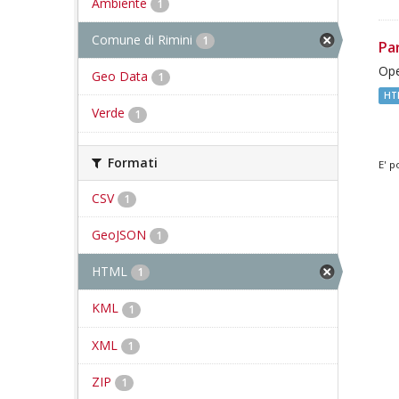
Ambiente
1
Comune di Rimini
1
Pa
Ope
Geo Data
1
HT
Verde
1
Formati
E' p
CSV
1
GeoJSON
1
HTML
1
KML
1
XML
1
ZIP
1