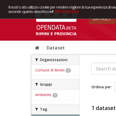
Il nostro sito utilizza i cookie per rendere migliore la tua esperienza di na
Informativa
secondo quanto descritto nell'
DATASET
Dataset
Organizzazioni
Comune di Rimini
1
Gruppi
Ordina per
Ambiente
1
1 dataset
Tag