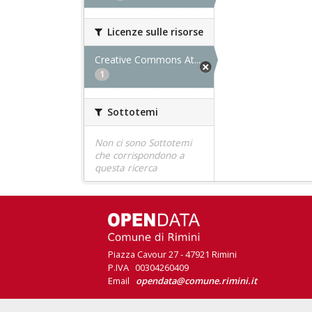
Licenze sulle risorse
Creative Commons At...
1
Sottotemi
Non ci sono Sottotemi
che corrispondono a
questa ricerca
Piazza Cavour 27 - 47921 Rimini
P.IVA 00304260409
Email
opendata@comune.rimini.it