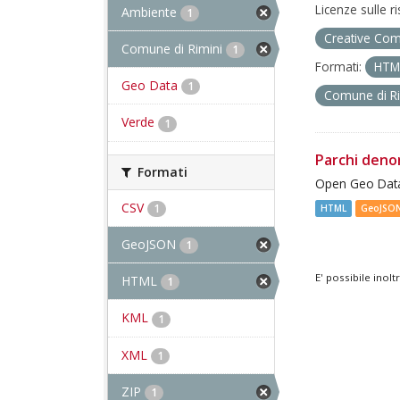
Licenze sulle r
Ambiente
1
Creative Com
Comune di Rimini
1
Formati:
HT
Geo Data
1
Comune di R
Verde
1
Parchi deno
Formati
Open Geo Data
CSV
1
HTML
GeoJSO
GeoJSON
1
E' possibile inol
HTML
1
KML
1
XML
1
ZIP
1