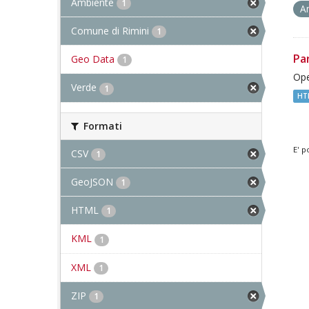
Ambiente
1
A
Comune di Rimini
1
Pa
Geo Data
1
Ope
Verde
1
HT
Formati
E' p
CSV
1
GeoJSON
1
HTML
1
KML
1
XML
1
ZIP
1