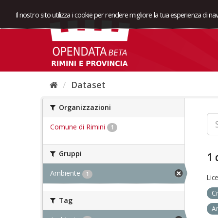
Il nostro sito utilizza i cookie per rendere migliore la tua esperienza di n
Dataset
Organizzazioni
Comune di Rimini
1
Gruppi
1 
Ambiente
1
Lic
C
Tag
A