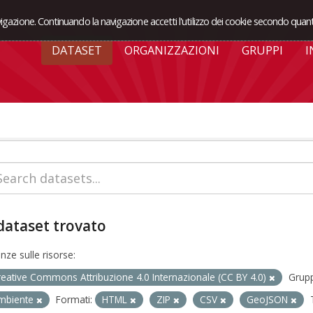
avigazione. Continuando la navigazione accetti l'utilizzo dei cookie secondo quant
DATASET
ORGANIZZAZIONI
GRUPPI
I
dataset trovato
enze sulle risorse:
reative Commons Attribuzione 4.0 Internazionale (CC BY 4.0)
Grupp
mbiente
Formati:
HTML
ZIP
CSV
GeoJSON