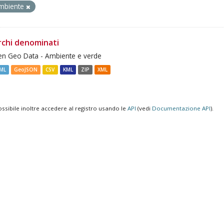
mbiente
rchi denominati
n Geo Data - Ambiente e verde
ML
GeoJSON
CSV
KML
ZIP
XML
ossibile inoltre accedere al registro usando le
API
(vedi
Documentazione API
).