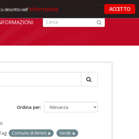
Accedi
Informativa
ACCETTO
o descritto nell'
NFORMAZIONI
Ordina per
i:
Tag:
Comune di Rimini
Verde