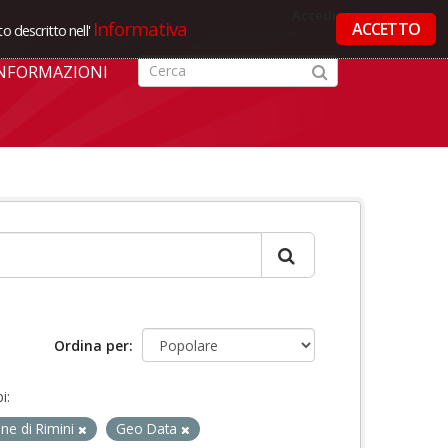
Accedi
Informativa
ACCETTO
o descritto nell'
NFORMAZIONI
Ordina per
i:
e di Rimini
Geo Data