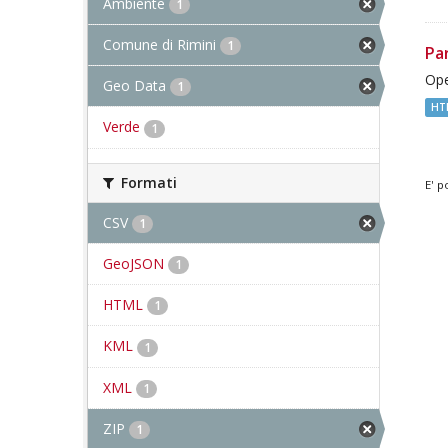
Ambiente
1
Comune di Rimini
1
Pa
Ope
Geo Data
1
HT
Verde
1
Formati
E' p
CSV
1
GeoJSON
1
HTML
1
KML
1
XML
1
ZIP
1