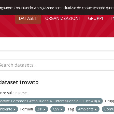
avigazione. Continuando la navigazione accetti l'utilizzo dei cookie secondo quant
DATASET
ORGANIZZAZIONI
GRUPPI
I
dataset trovato
enze sulle risorse:
reative Commons Attribuzione 4.0 Internazionale (CC BY 4.0)
Grupp
mbiente
Formati:
ZIP
CSV
Tag:
Ambiente
Comun