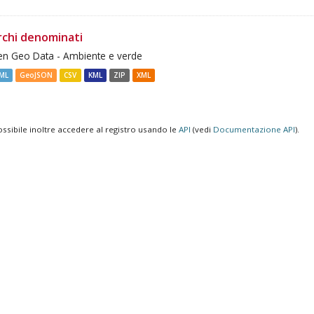
rchi denominati
n Geo Data - Ambiente e verde
ML
GeoJSON
CSV
KML
ZIP
XML
ossibile inoltre accedere al registro usando le
API
(vedi
Documentazione API
).