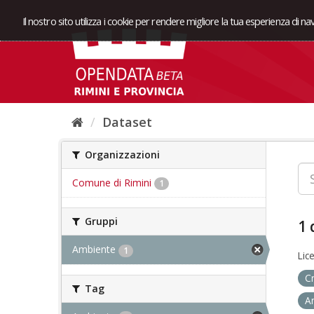
Il nostro sito utilizza i cookie per rendere migliore la tua esperienza di n
Dataset
Organizzazioni
Comune di Rimini
1
Gruppi
1 
Ambiente
1
Lic
C
Tag
A