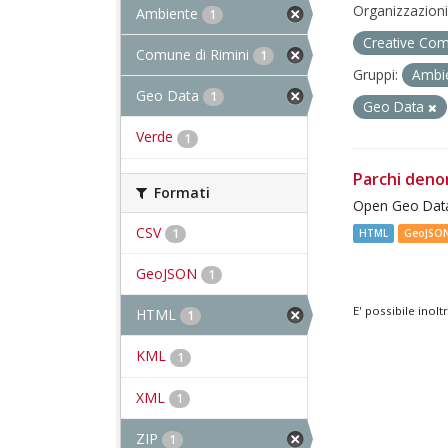
Organizzazioni
Ambiente
1
Creative Com
Comune di Rimini
1
Gruppi:
Ambi
Geo Data
1
Geo Data
Verde
1
Parchi deno
Formati
Open Geo Data
CSV
1
HTML
GeoJSO
GeoJSON
1
E' possibile inol
HTML
1
KML
1
XML
1
ZIP
1