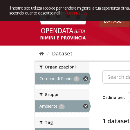
Il nostro sito utilizza i cookie per rendere migliore la tua esperienza di na
Informativa
secondo quanto descritto nell'
DATASET
Dataset
Organizzazioni
Comune di Rimini
1
Gruppi
Ordina per
Ambiente
1
1 dataset
Tag