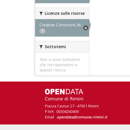
Licenze sulle risorse
Creative Commons At...
1
Sottotemi
Non ci sono Sottotemi
che corrispondono a
questa ricerca
Piazza Cavour 27 - 47921 Rimini
P.IVA 00304260409
Email
opendata@comune.rimini.it