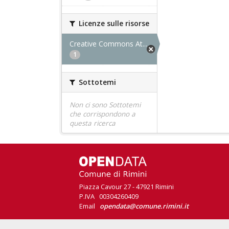
Licenze sulle risorse
Creative Commons At...
1
Sottotemi
Non ci sono Sottotemi
che corrispondono a
questa ricerca
Piazza Cavour 27 - 47921 Rimini
P.IVA 00304260409
Email
opendata@comune.rimini.it