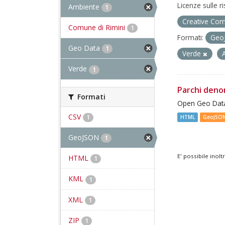
Licenze sulle r
Ambiente
1
Creative Com
Comune di Rimini
1
Formati:
Geo
Geo Data
1
Verde
Verde
1
Parchi deno
Formati
Open Geo Data
CSV
1
HTML
GeoJSO
GeoJSON
1
E' possibile inol
HTML
1
KML
1
XML
1
ZIP
1