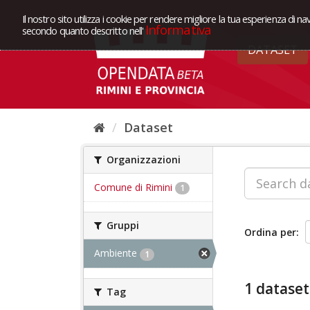
Il nostro sito utilizza i cookie per rendere migliore la tua esperienza di na
Informativa
secondo quanto descritto nell'
DATASET
Dataset
Organizzazioni
Comune di Rimini
1
Gruppi
Ordina per
Ambiente
1
1 dataset
Tag