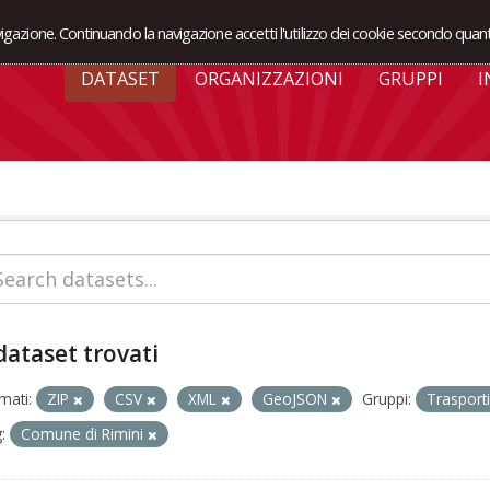
avigazione. Continuando la navigazione accetti l'utilizzo dei cookie secondo quant
DATASET
ORGANIZZAZIONI
GRUPPI
I
dataset trovati
mati:
ZIP
CSV
XML
GeoJSON
Gruppi:
Trasport
:
Comune di Rimini