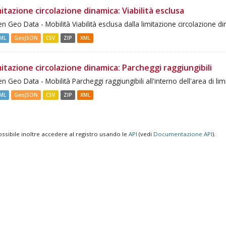
itazione circolazione dinamica: Viabilità esclusa
n Geo Data - Mobilità Viabilità esclusa dalla limitazione circolazione d
ML
GeoJSON
CSV
ZIP
XML
itazione circolazione dinamica: Parcheggi raggiungibili
n Geo Data - Mobilità Parcheggi raggiungibili all'interno dell'area di lim
ML
GeoJSON
CSV
ZIP
XML
ossibile inoltre accedere al registro usando le
API
(vedi
Documentazione API
).