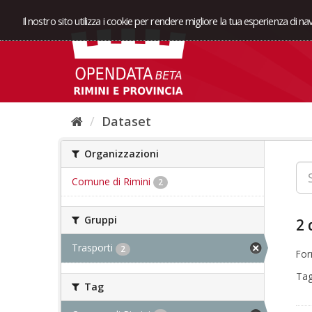
Il nostro sito utilizza i cookie per rendere migliore la tua esperienza di n
Dataset
Organizzazioni
Comune di Rimini
2
Gruppi
2 
Trasporti
2
For
Tag
Tag