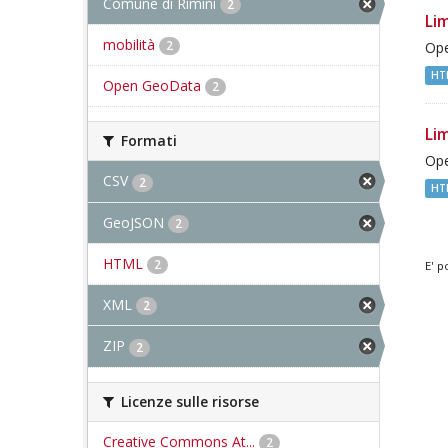
Comune di Rimini
2
Lim
mobilità
2
Ope
HT
Open GeoData
2
Lim
Formati
Ope
CSV
2
HT
GeoJSON
2
HTML
2
E' p
XML
2
ZIP
2
Licenze sulle risorse
Creative Commons At...
2