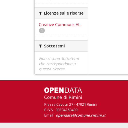
Licenze sulle risorse
Creative Commons At...
1
Sottotemi
Non ci sono Sottotemi
che corrispondono a
questa ricerca
Piazza Cavour 27 - 47921 Rimini
P.IVA 00304260409
Email
opendata@comune.rimini.it