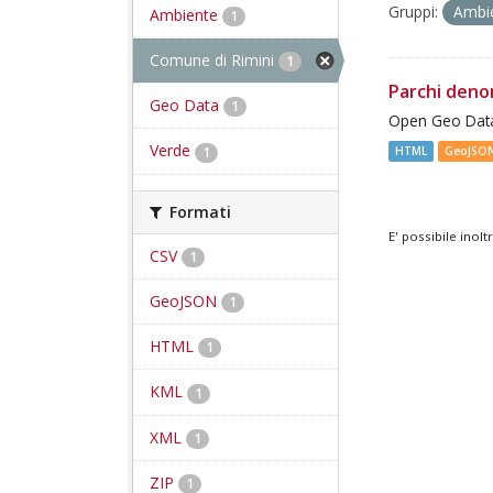
Gruppi:
Ambi
Ambiente
1
Comune di Rimini
1
Parchi deno
Geo Data
1
Open Geo Data
Verde
1
HTML
GeoJSO
Formati
E' possibile inol
CSV
1
GeoJSON
1
HTML
1
KML
1
XML
1
ZIP
1