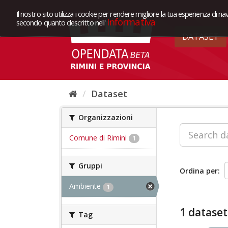
Il nostro sito utilizza i cookie per rendere migliore la tua esperienza di na
Informativa
secondo quanto descritto nell'
DATASET
Dataset
Organizzazioni
Comune di Rimini
1
Gruppi
Ordina per
Ambiente
1
1 dataset
Tag