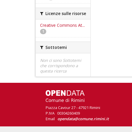
Licenze sulle risorse
Creative Commons At...
1
Sottotemi
Non ci sono Sottotemi
che corrispondono a
questa ricerca
Piazza Cavour 27 - 47921 Rimini
P.IVA 00304260409
Email
opendata@comune.rimini.it