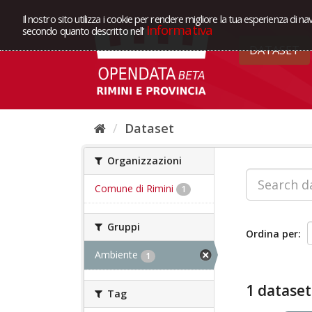
Il nostro sito utilizza i cookie per rendere migliore la tua esperienza di na
Informativa
secondo quanto descritto nell'
DATASET
Dataset
Organizzazioni
Comune di Rimini
1
Gruppi
Ordina per
Ambiente
1
1 dataset
Tag