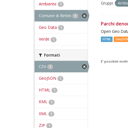
Gruppi:
Ambi
Ambiente
1
Comune di Rimini
1
Parchi deno
Geo Data
1
Open Geo Data
Verde
1
HTML
GeoJSO
Formati
E' possibile inol
CSV
1
GeoJSON
1
HTML
1
KML
1
XML
1
ZIP
1