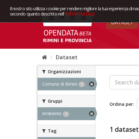
Il nostro sito utilizza i cookie per rendere migliore la tua esperienza di na
Informativa
secondo quanto descritto nell'
DATASET
Dataset
Organizzazioni
Comune di Rimini
1
Gruppi
Ordina per
Ambiente
1
1 dataset
Tag