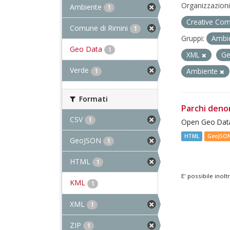
Organizzazioni
Ambiente
1
Creative Com
Comune di Rimini
1
Gruppi:
Ambi
Geo Data
1
XML
G
Verde
1
Ambiente
Formati
Parchi deno
CSV
1
Open Geo Data
HTML
GeoJSO
GeoJSON
1
HTML
1
E' possibile inol
KML
1
XML
1
ZIP
1