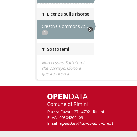
Licenze sulle risorse
Creative Commons At...
1
Sottotemi
Non ci sono Sottotemi
che corrispondono a
questa ricerca
Piazza Cavour 27 - 47921 Rimini
P.IVA 00304260409
Email
opendata@comune.rimini.it