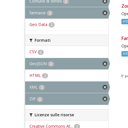
Comune di Rimini
2
Zo
farmacie
2
Ope
HT
Geo Data
2
Fa
Formati
Ope
CSV
2
HT
GeoJSON
2
HTML
2
E' p
XML
2
ZIP
2
Licenze sulle risorse
Creative Commons At...
2