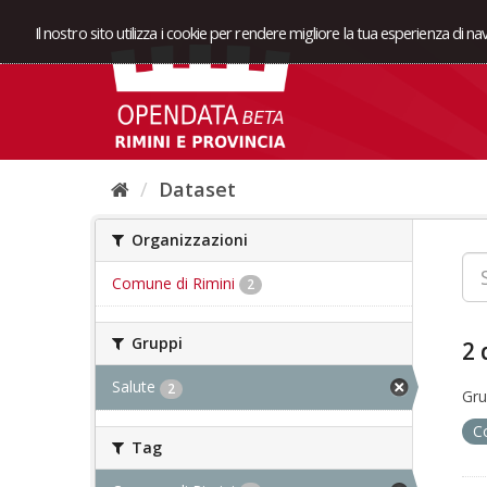
Il nostro sito utilizza i cookie per rendere migliore la tua esperienza di n
Dataset
Organizzazioni
Comune di Rimini
2
Gruppi
2 
Salute
2
Gru
C
Tag