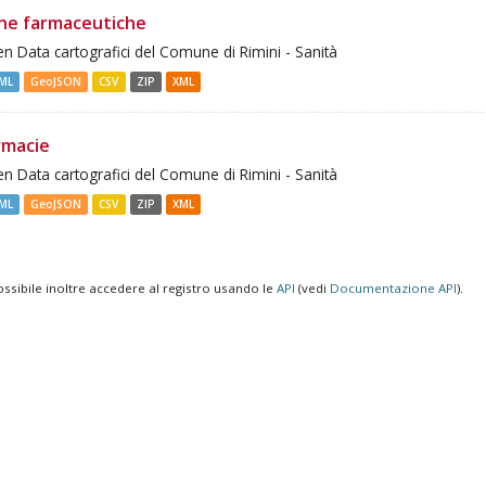
ne farmaceutiche
n Data cartografici del Comune di Rimini - Sanità
ML
GeoJSON
CSV
ZIP
XML
rmacie
n Data cartografici del Comune di Rimini - Sanità
ML
GeoJSON
CSV
ZIP
XML
ossibile inoltre accedere al registro usando le
API
(vedi
Documentazione API
).