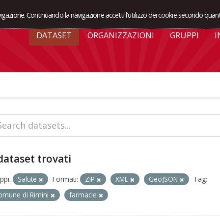
avigazione. Continuando la navigazione accetti l'utilizzo dei cookie secondo quant
DATASET
ORGANIZZAZIONI
GRUPPI
I
dataset trovati
ppi:
Salute
Formati:
ZIP
XML
GeoJSON
Tag:
omune di Rimini
farmacie