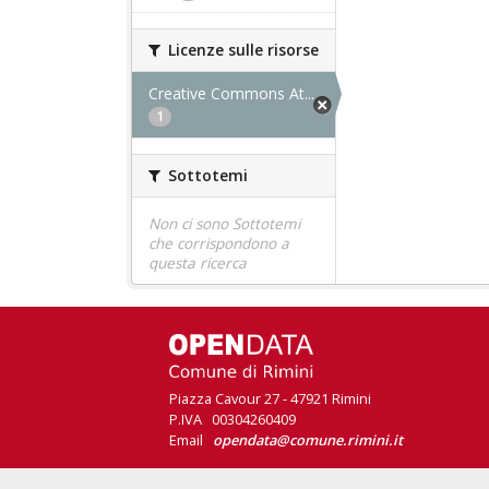
Licenze sulle risorse
Creative Commons At...
1
Sottotemi
Non ci sono Sottotemi
che corrispondono a
questa ricerca
Piazza Cavour 27 - 47921 Rimini
P.IVA 00304260409
Email
opendata@comune.rimini.it