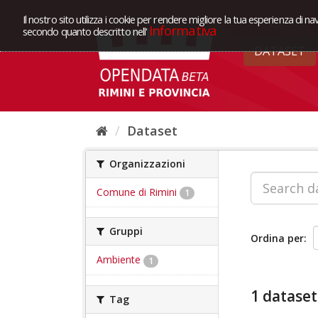
Il nostro sito utilizza i cookie per rendere migliore la tua esperienza di na
Informativa
secondo quanto descritto nell'
DATASET
Dataset
Organizzazioni
Comune di Rimini
1
Gruppi
Ordina per
Ambiente
1
1 dataset
Tag