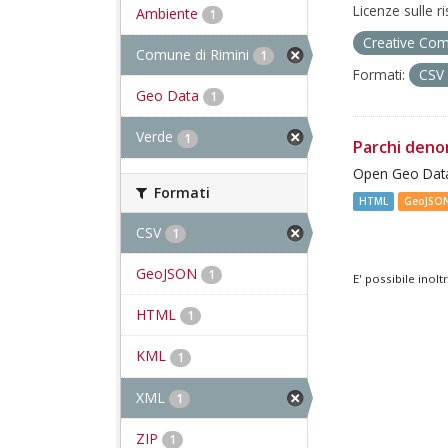
Licenze sulle r
Ambiente
1
Creative Com
Comune di Rimini
1
Formati:
CSV
Geo Data
1
Verde
1
Parchi deno
Open Geo Data
Formati
HTML
GeoJSO
CSV
1
GeoJSON
1
E' possibile inol
HTML
1
KML
1
XML
1
ZIP
1