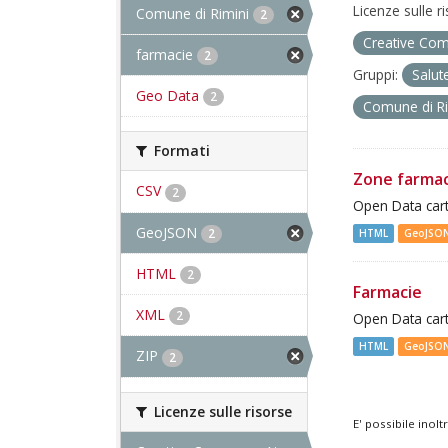
Licenze sulle r
Comune di Rimini
2
Creative Com
farmacie
2
Gruppi:
Salut
Geo Data
2
Comune di R
Formati
Zone farma
CSV
2
Open Data cart
GeoJSON
2
HTML
GeoJSO
HTML
2
Farmacie
XML
2
Open Data cart
HTML
GeoJSO
ZIP
2
Licenze sulle risorse
E' possibile inol