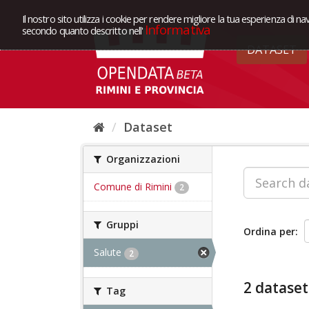
Il nostro sito utilizza i cookie per rendere migliore la tua esperienza di na
Informativa
secondo quanto descritto nell'
DATASET
Dataset
Organizzazioni
Comune di Rimini
2
Gruppi
Ordina per
Salute
2
2 dataset
Tag