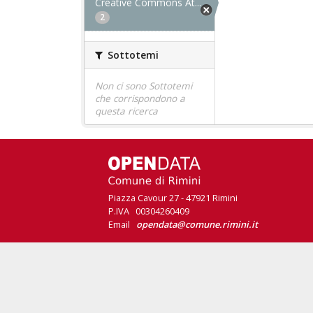
Creative Commons At...
2
Sottotemi
Non ci sono Sottotemi
che corrispondono a
questa ricerca
Piazza Cavour 27 - 47921 Rimini
P.IVA 00304260409
Email
opendata@comune.rimini.it