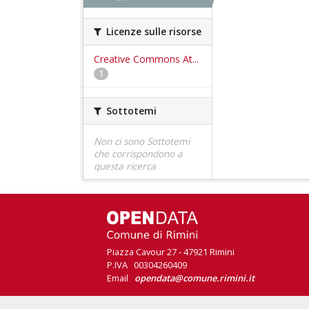
Licenze sulle risorse
Creative Commons At...
1
Sottotemi
Non ci sono Sottotemi
che corrispondono a
questa ricerca
Piazza Cavour 27 - 47921 Rimini
P.IVA 00304260409
Email
opendata@comune.rimini.it