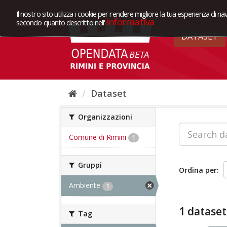
Il nostro sito utilizza i cookie per rendere migliore la tua esperienza di na
Informativa
secondo quanto descritto nell'
DATASET
Dataset
Organizzazioni
Comune di Rimini
1
Gruppi
Ordina per
Ambiente
1
1 dataset
Tag