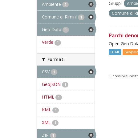
Gruppi:
Ambi
Ambiente
1
Comune di R
Comune di Rimini
1
Geo Data
1
Parchi deno
Verde
1
Open Geo Data
HTML
GeoJSO
Formati
CSV
1
E' possibile inol
GeoJSON
1
HTML
1
KML
1
XML
1
ZIP
1