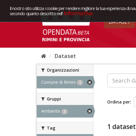
Il nostro sito utilizza i cookie per rendere migliore la tua esperienza di na
Informativa
secondo quanto descritto nell'
DATASET
Dataset
Organizzazioni
Comune di Rimini
1
Gruppi
Ordina per
Ambiente
1
1 dataset
Tag