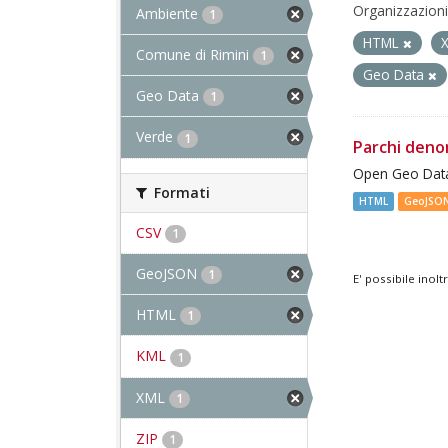
Organizzazioni
Ambiente
1
HTML
Comune di Rimini
1
Geo Data
Geo Data
1
Verde
1
Parchi deno
Open Geo Data
Formati
HTML
GeoJSO
CSV
1
GeoJSON
1
E' possibile inol
HTML
1
KML
1
XML
1
ZIP
1