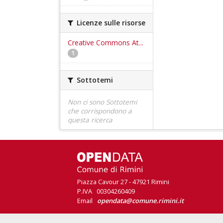
Licenze sulle risorse
Creative Commons At...
1
Sottotemi
Non ci sono Sottotemi
che corrispondono a
questa ricerca
Piazza Cavour 27 - 47921 Rimini
P.IVA 00304260409
Email
opendata@comune.rimini.it