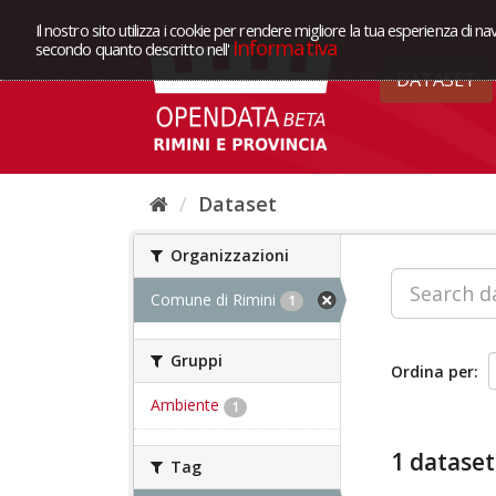
Il nostro sito utilizza i cookie per rendere migliore la tua esperienza di na
Informativa
secondo quanto descritto nell'
DATASET
Dataset
Organizzazioni
Comune di Rimini
1
Gruppi
Ordina per
Ambiente
1
1 dataset
Tag