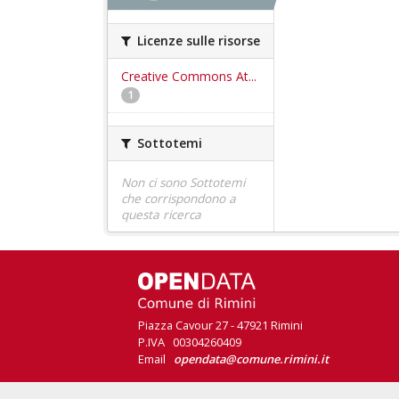
Licenze sulle risorse
Creative Commons At...
1
Sottotemi
Non ci sono Sottotemi
che corrispondono a
questa ricerca
Piazza Cavour 27 - 47921 Rimini
P.IVA 00304260409
Email
opendata@comune.rimini.it