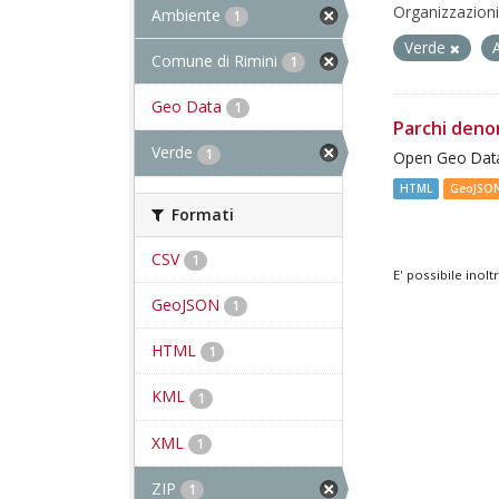
Organizzazioni
Ambiente
1
Verde
Comune di Rimini
1
Geo Data
1
Parchi deno
Verde
1
Open Geo Data
HTML
GeoJSO
Formati
CSV
1
E' possibile inol
GeoJSON
1
HTML
1
KML
1
XML
1
ZIP
1