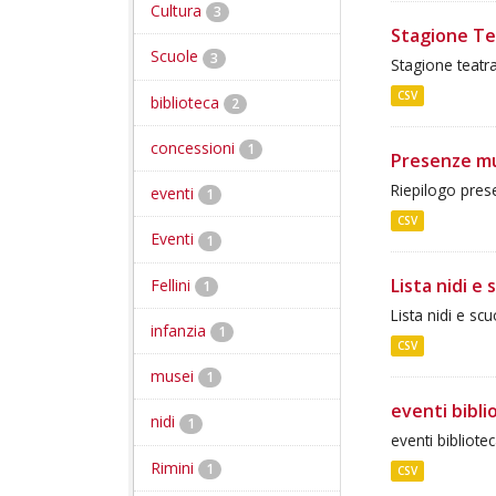
Cultura
3
Stagione Te
Scuole
3
Stagione teatr
CSV
biblioteca
2
concessioni
1
Presenze mu
Riepilogo pres
eventi
1
CSV
Eventi
1
Lista nidi e 
Fellini
1
Lista nidi e scu
infanzia
1
CSV
musei
1
eventi bibli
nidi
1
eventi bibliote
Rimini
1
CSV