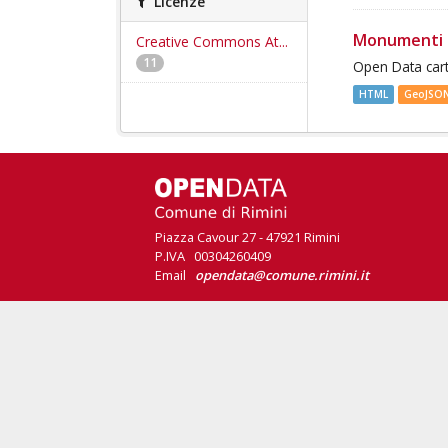
Licenze
Monumenti 
Creative Commons At...
11
Open Data cart
HTML
GeoJSO
Piazza Cavour 27 - 47921 Rimini
P.IVA 00304260409
Email
opendata@comune.rimini.it