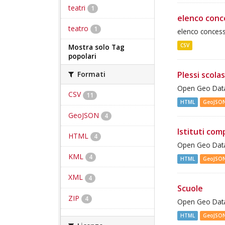
teatri
1
elenco conce
teatro
1
elenco concessi
CSV
Mostra solo Tag
popolari
Plessi scolas
Formati
Open Geo Data 
CSV
11
HTML
GeoJSO
GeoJSON
4
Istituti com
HTML
4
Open Geo Data 
KML
4
HTML
GeoJSO
XML
4
Scuole
ZIP
4
Open Geo Data 
HTML
GeoJSO