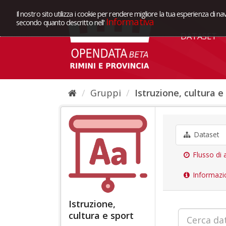
Il nostro sito utilizza i cookie per rendere migliore la tua esperienza di na
Informativa
secondo quanto descritto nell'
DATASET
Gruppi
Istruzione, cultura e
Dataset
Flusso di a
Informazi
Istruzione,
cultura e sport