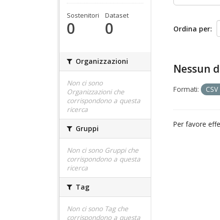
Sostenitori
Dataset
0
0
Ordina per
Organizzazioni
Nessun d
Non ci sono
Formati:
CSV
Organizzazioni che
corrispondono a questa
ricerca
Per favore effet
Gruppi
Non ci sono Gruppi che
corrispondono a questa
ricerca
Tag
Non ci sono Tag che
corrispondono a questa