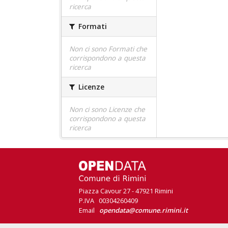
ricerca
Formati
Non ci sono Formati che
corrispondono a questa
ricerca
Licenze
Non ci sono Licenze che
corrispondono a questa
ricerca
Piazza Cavour 27 - 47921 Rimini
P.IVA 00304260409
Email
opendata@comune.rimini.it