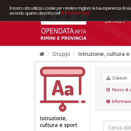
Il nostro sito utilizza i cookie per rendere migliore la tua esperienza di na
Informativa
secondo quanto descritto nell'
DATASET
Gruppi
Istruzione, cultura e
Dataset
Flusso di a
Informazi
Istruzione,
cultura e sport