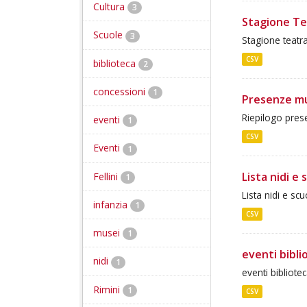
Cultura
3
Stagione Te
Scuole
3
Stagione teatr
CSV
biblioteca
2
concessioni
1
Presenze mu
Riepilogo pres
eventi
1
CSV
Eventi
1
Lista nidi e 
Fellini
1
Lista nidi e scu
infanzia
1
CSV
musei
1
eventi bibli
nidi
1
eventi bibliote
Rimini
1
CSV