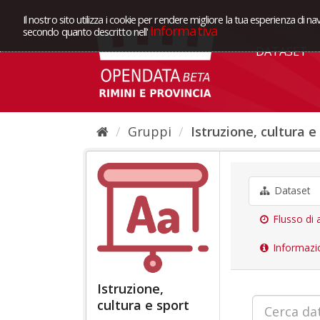
Il nostro sito utilizza i cookie per rendere migliore la tua esperienza di na
Informativa
secondo quanto descritto nell'
DATASET
Gruppi
Istruzione, cultura e
Dataset
Flusso di a
Informazi
Istruzione,
cultura e sport