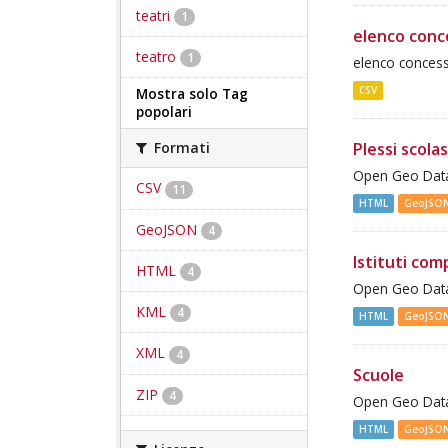
teatri
1
elenco conce
teatro
1
elenco concessi
CSV
Mostra solo Tag
popolari
Plessi scolas
Formati
Open Geo Data 
CSV
11
HTML
GeoJSO
GeoJSON
4
Istituti com
HTML
4
Open Geo Data 
KML
4
HTML
GeoJSO
XML
4
Scuole
ZIP
4
Open Geo Data 
HTML
GeoJSO