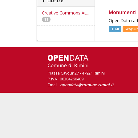
Licenze
Monumenti 
Creative Commons At...
11
Open Data cart
HTML
GeoJSO
Piazza Cavour 27 - 47921 Rimini
P.IVA 00304260409
Email
opendata@comune.rimini.it