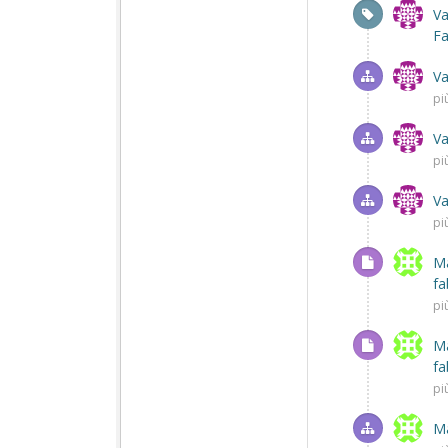
Va
Fa
Va
pi
Va
pi
Va
pi
Ma
fa
pi
Ma
fa
pi
Ma