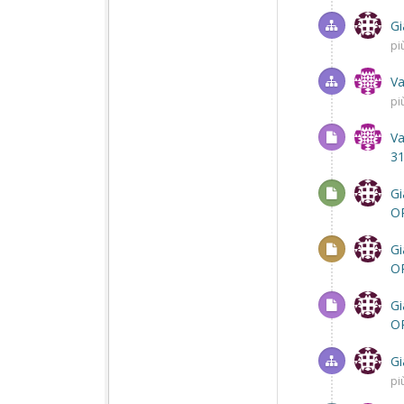
Gi
pi
Va
pi
Va
31
Gi
O
Gi
O
Gi
O
Gi
pi