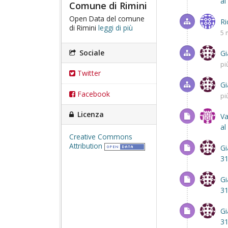
al
Comune di Rimini
Open Data del comune
Ri
di Rimini
leggi di più
5 
Sociale
Gi
pi
Twitter
Gi
Facebook
pi
Licenza
Va
al
Creative Commons
Attribution
Gi
31
Gi
31
Gi
31