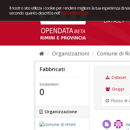
Il nostro sito utilizza i cookie per rendere migliore la tua esperienza di na
Informativa
secondo quanto descritto nell'
DATASET
Organizzazioni
Comune di Ri
Fabbricati
Dataset
Sostenitori
0
Gruppi
Flusso di a
Organizzazione
Va