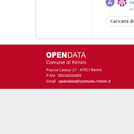
Va
pi
Caricane di
Piazza Cavour 27 - 47921 Rimini
P.IVA 00304260409
Email
opendata@comune.rimini.it