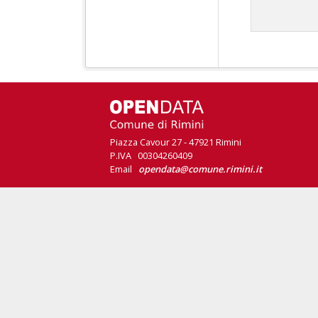
Piazza Cavour 27 - 47921 Rimini
P.IVA 00304260409
Email
opendata@comune.rimini.it