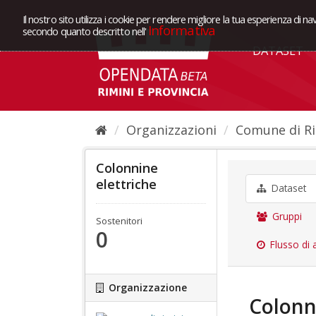
Il nostro sito utilizza i cookie per rendere migliore la tua esperienza di na
Informativa
secondo quanto descritto nell'
DATASET
Organizzazioni
Comune di Ri
Colonnine
elettriche
Dataset
Gruppi
Sostenitori
0
Flusso di a
Organizzazione
Colonn