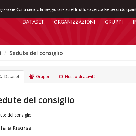
avigazione. Continuando la navigazione accetti l'utilizzo dei cookie secondo quant
DATASET
ORGANIZZAZIONI
GRUPPI
I
i
Sedute del consiglio
Dataset
Gruppi
Flusso di attività
edute del consiglio
ute del consiglio
ta e Risorse