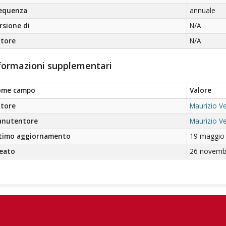
equenza
annuale
rsione di
N/A
tore
N/A
formazioni supplementari
ome campo
Valore
tore
Maurizio V
nutentore
Maurizio V
timo aggiornamento
19 maggio 
eato
26 novembr