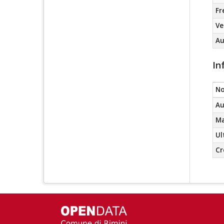
Fr
Ve
Au
In
N
Au
Ma
Ul
Cr