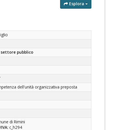
Esplora
iglio
settore pubblico
7
petenza dell'unità organizzativa preposta
une di Rimini
/IVA:
c_h294