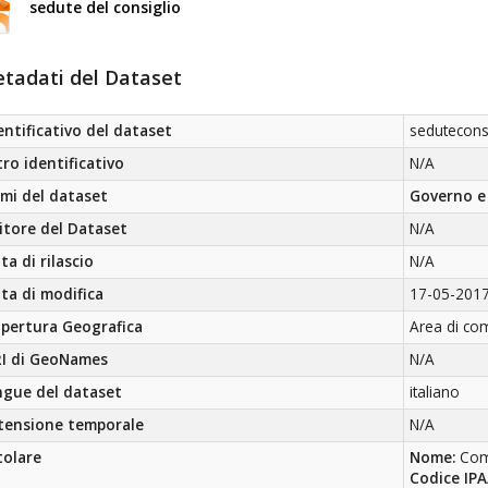
sedute del consiglio
tadati del Dataset
entificativo del dataset
sedutecons
tro identificativo
N/A
mi del dataset
Governo e 
itore del Dataset
N/A
ta di rilascio
N/A
ta di modifica
17-05-201
pertura Geografica
Area di com
I di GeoNames
N/A
ngue del dataset
italiano
tensione temporale
N/A
tolare
Nome:
Com
Codice IPA