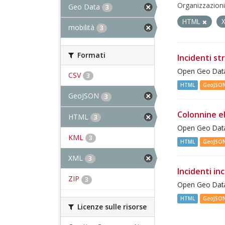
Organizzazioni
Geo Data
3
HTML
mobilità
3
Formati
Incidenti st
Open Geo Data 
CSV
3
HTML
GeoJSO
GeoJSON
3
Colonnine e
HTML
3
Open Geo Data 
KML
3
HTML
GeoJSO
XML
3
Incidenti inc
ZIP
3
Open Geo Data 
HTML
GeoJSO
Licenze sulle risorse