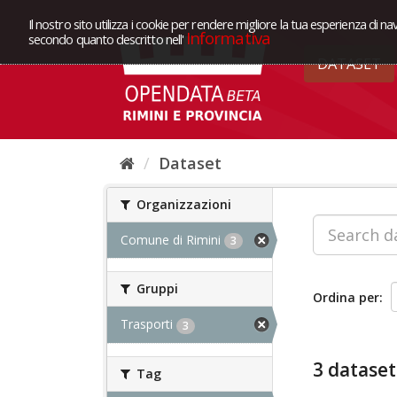
Il nostro sito utilizza i cookie per rendere migliore la tua esperienza di na
Informativa
secondo quanto descritto nell'
DATASET
Dataset
Organizzazioni
Comune di Rimini
3
Gruppi
Ordina per
Trasporti
3
3 dataset
Tag