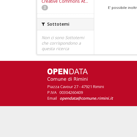
Creative Commons At...
3
E' possibile inol
Sottotemi
Non ci sono Sottotemi
che corrispondono a
questa ricerca
Piazza Cavour 27 - 47921 Rimini
P.IVA 00304260409
Email
opendata@comune.rimini.it