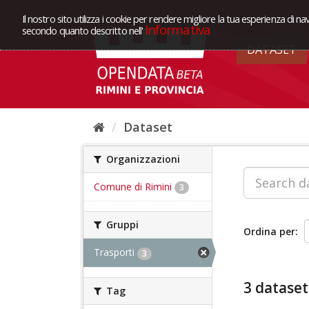
Il nostro sito utilizza i cookie per rendere migliore la tua esperienza di na
Informativa
secondo quanto descritto nell'
DATASET
Dataset
Organizzazioni
Comune di Rimini
3
Gruppi
Ordina per
Trasporti
3
3 dataset
Tag