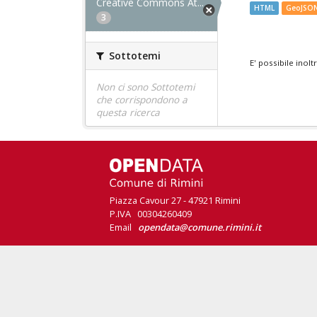
Creative Commons At...
HTML
GeoJSO
3
Sottotemi
E' possibile inol
Non ci sono Sottotemi
che corrispondono a
questa ricerca
Piazza Cavour 27 - 47921 Rimini
P.IVA 00304260409
Email
opendata@comune.rimini.it