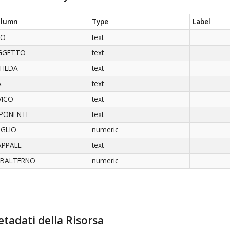
olumn
Type
Label
SO
text
GGETTO
text
CHEDA
text
A
text
VICO
text
PONENTE
text
GLIO
numeric
PPALE
text
UBALTERNO
numeric
tadati della Risorsa