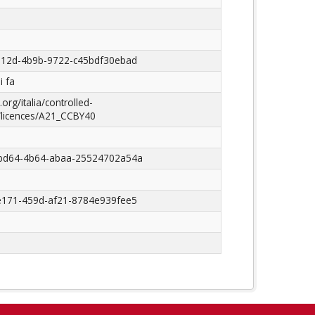
812d-4b9b-9722-c45bdf30ebad
i fa
.org/italia/controlled-
/licences/A21_CCBY40
bd64-4b64-abaa-25524702a54a
e171-459d-af21-8784e939fee5