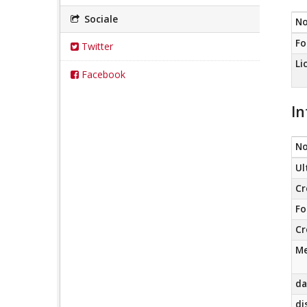
Sociale
N
Fo
Twitter
Li
Facebook
In
N
Ul
Cr
Fo
Cr
Me
da
di