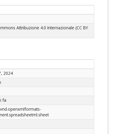
ommons Attribuzione 4.0 Internazionale (CC BY
7, 2024
o
i fa
n/vnd.openxmlformats-
ment.spreadsheetml.sheet