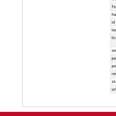
fo
ha
id
la
li
on
pa
po
re
st
ur