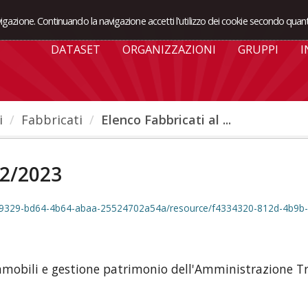
avigazione. Continuando la navigazione accetti l'utilizzo dei cookie secondo quant
DATASET
ORGANIZZAZIONI
GRUPPI
I
i
Fabbricati
Elenco Fabbricati al ...
12/2023
3829329-bd64-4b64-abaa-25524702a54a/resource/f4334320-812d-4b9b-
 immobili e gestione patrimonio dell'Amministrazione 