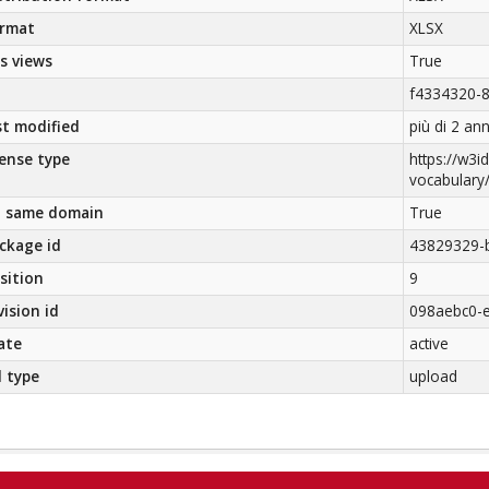
rmat
XLSX
s views
True
f4334320-
st modified
più di 2 ann
cense type
https://w3id
vocabulary
 same domain
True
ckage id
43829329-
sition
9
vision id
098aebc0-
ate
active
l type
upload