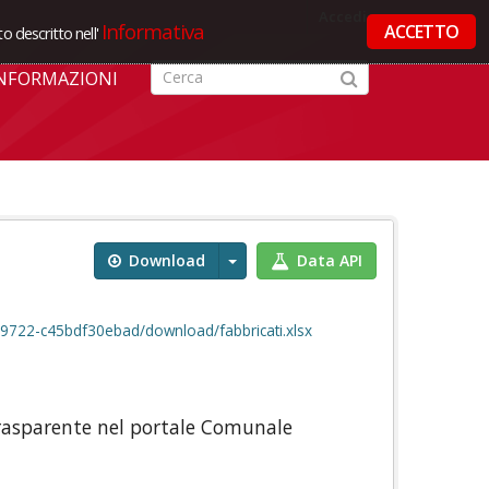
Accedi
Informativa
ACCETTO
o descritto nell'
NFORMAZIONI
Download
Data API
9722-c45bdf30ebad/download/fabbricati.xlsx
Trasparente nel portale Comunale