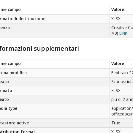
ome campo
Valore
rmato di distribuzione
XLSX
cenza
Creative C
4.0)
LINK
formazioni supplementari
ome campo
Valore
tima modifica
Febbraio 2
eato
Sconosciut
rmato
XLSX
eato
più di 2 ann
dia type
applicatio
officedocu
tastore active
True
stribution format
XLSX