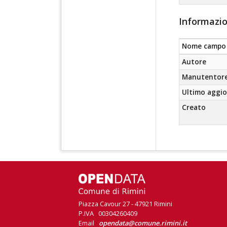
Informazio
Nome campo
Autore
Manutentor
Ultimo aggi
Creato
Piazza Cavour 27 - 47921 Rimini
P.IVA 00304260409
Email
opendata@comune.rimini.it