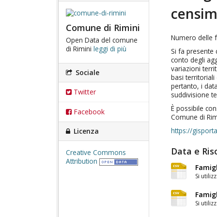
censi
Comune di Rimini
Numero delle f
Open Data del comune
di Rimini
leggi di più
Si fa presente 
conto degli ag
variazioni terr
Sociale
basi territorial
pertanto, i dat
Twitter
suddivisione ter
È possibile con
Facebook
Comune di Rimin
Licenza
https://gisportal
Data e Ris
Creative Commons
Attribution
Famigl
Si utiliz
Famigl
Si utiliz