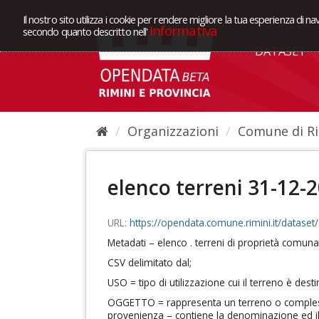
Il nostro sito utilizza i cookie per rendere migliore la tua esperienza di na
Informativa
secondo quanto descritto nell'
DATASET
Organizzazioni
Comune di Ri
elenco terreni 31-12-
URL:
https://opendata.comune.rimini.it/dataset/daa7cf73-c721-4af8-9
Metadati – elenco . terreni di proprietà comuna
CSV delimitato dal;
USO = tipo di utilizzazione cui il terreno è dest
OGGETTO = rappresenta un terreno o complesso 
provenienza – contiene la denominazione ed il 