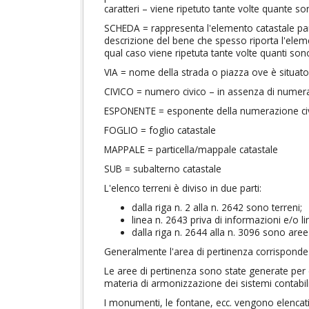
caratteri – viene ripetuto tante volte quante 
SCHEDA = rappresenta l'elemento catastale par
descrizione del bene che spesso riporta l'eleme
qual caso viene ripetuta tante volte quanti so
VIA = nome della strada o piazza ove è situato
CIVICO = numero civico – in assenza di numera
ESPONENTE = esponente della numerazione ci
FOGLIO = foglio catastale
MAPPALE = particella/mappale catastale
SUB = subalterno catastale
L'elenco terreni è diviso in due parti:
dalla riga n. 2 alla n. 2642 sono terreni;
linea n. 2643 priva di informazioni e/o 
dalla riga n. 2644 alla n. 3096 sono aree
Generalmente l'area di pertinenza corrisponde a
Le aree di pertinenza sono state generate per e
materia di armonizzazione dei sistemi contabili
I monumenti, le fontane, ecc. vengono elencati t