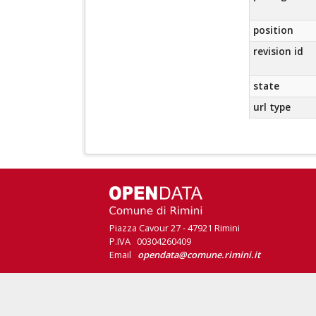
position
revision id
state
url type
Piazza Cavour 27 - 47921 Rimini
P.IVA 00304260409
Email
opendata@comune.rimini.it