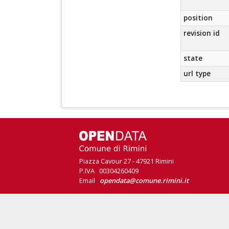
position
revision id
state
url type
Piazza Cavour 27 - 47921 Rimini
P.IVA 00304260409
Email
opendata@comune.rimini.it