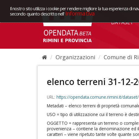
Il nostro sito utilizza i cookie per rendere migliore la tua esperienza di na
Informativa
secondo quanto descritto nell'
DATASET
Organizzazioni
Comune di Ri
elenco terreni 31-12-
URL:
https://opendata.comune.rimini.it/dataset/daa7cf73-c721-4af8
Metadati – elenco terreni di proprietà comunal
USO = tipo di utilizzazione cui il terreno è dest
OGGETTO = rappresenta un terreno o complesso 
provenienza – contiene la denominazione ed il 
caratteri – viene ripetuto tante volte quante 