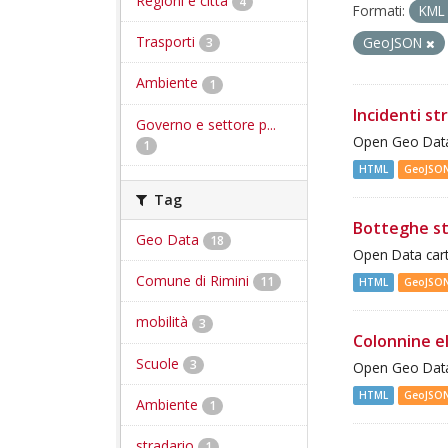
Regioni e città
4
Formati:
KM
Trasporti
GeoJSON
3
Ambiente
1
Incidenti st
Governo e settore p...
Open Geo Data 
1
HTML
GeoJSO
Tag
Botteghe st
Geo Data
18
Open Data cart
Comune di Rimini
11
HTML
GeoJSO
mobilità
3
Colonnine e
Scuole
3
Open Geo Data 
HTML
GeoJSO
Ambiente
1
stradario
1