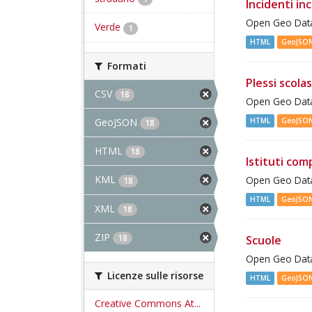
Incidenti inc
Open Geo Data 
Verde
1
HTML
GeoJSO
Formati
Plessi scolas
CSV
18
Open Geo Data 
GeoJSON
HTML
GeoJSO
18
HTML
18
Istituti com
KML
Open Geo Data 
18
HTML
GeoJSO
XML
18
ZIP
18
Scuole
Open Geo Data 
Licenze sulle risorse
HTML
GeoJSO
Creative Commons At...