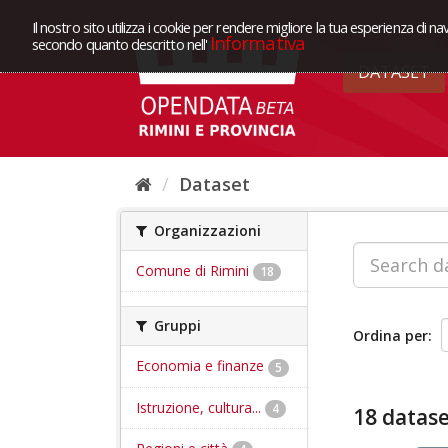
Il nostro sito utilizza i cookie per rendere migliore la tua esperienza di na
Informativa
secondo quanto descritto nell'
DATASET
Dataset
Organizzazioni
Comune di Rimini
18
Gruppi
Ordina per
Economia e finanze
5
Istruzione, cultura...
4
18 datase