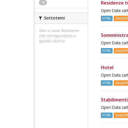
Residenze t
18
Open Data cart
Sottotemi
HTML
GeoJSO
Non ci sono Sottotemi
Somministra
che corrispondono a
questa ricerca
Open Data cart
HTML
GeoJSO
Hotel
Open Data cart
HTML
GeoJSO
Stabilimenti
Open Data cart
HTML
GeoJSO